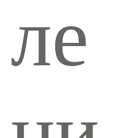
ле
ни