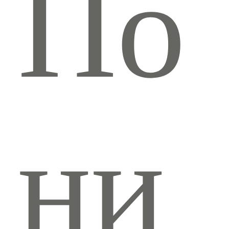
По
ни