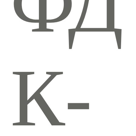
ФД
К-