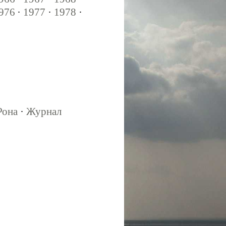
976
·
1977
·
1978
·
Рона
·
Журнал