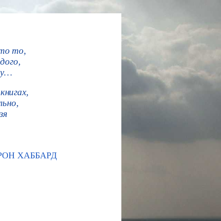
то то,
дого,
ку…
книгах,
льно,
зя
 РОН ХАББАРД