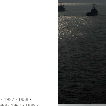
·
1957
·
1958
·
966
·
1967
·
1968
·