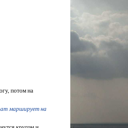
огу, потом на
лдат марширует на
рнутся кругом и