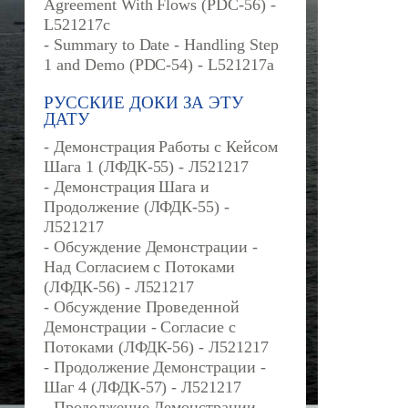
Agreement With Flows (PDC-56) -
L521217c
- Summary to Date - Handling Step
1 and Demo (PDC-54) - L521217a
РУССКИЕ ДОКИ ЗА ЭТУ
ДАТУ
- Демонстрация Работы с Кейсом
Шага 1 (ЛФДК-55) - Л521217
- Демонстрация Шага и
Продолжение (ЛФДК-55) -
Л521217
- Обсуждение Демонстрации -
Над Согласием с Потоками
(ЛФДК-56) - Л521217
- Обсуждение Проведенной
Демонстрации - Согласие с
Потоками (ЛФДК-56) - Л521217
- Продолжение Демонстрации -
Шаг 4 (ЛФДК-57) - Л521217
- Продолжение Демонстрации -