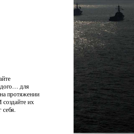
айте
аждого… для
 на протяжении
 создайте их
 себя.