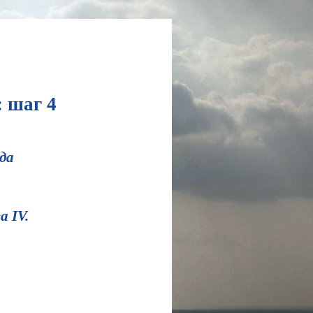
 шаг 4
ода
 IV.