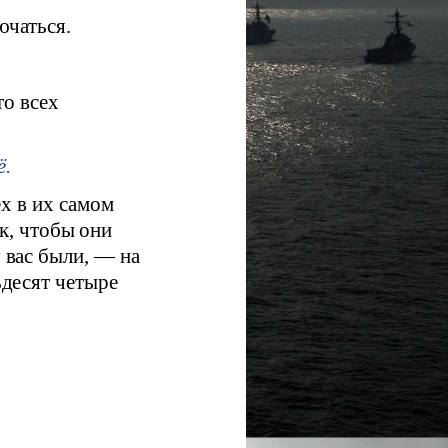
ючаться.
то всех
ё.
х в их самом
, чтобы они
у вас были, — на
ьдесят четыре