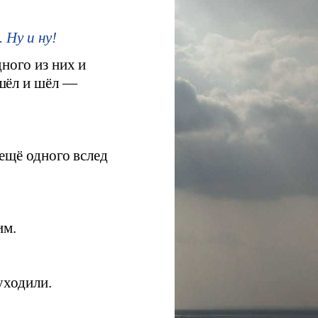
 Ну и ну!
ного из них и
 шёл и шёл —
 ещё одного вслед
им.
уходили.