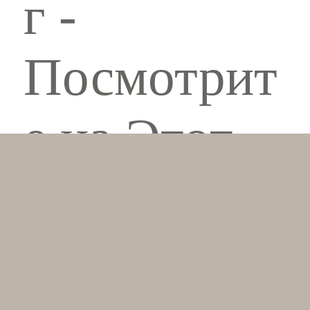
г -
Посмотрит
е на Этот
Предмет
(КПВ 54) -