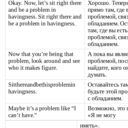
Okay. Now, let’s sit right there
Хорошо. Теперь
and be a problem in
прямо там, где 
havingness. Sit right there and
проблемой, свя
be a problem in havingness.
обладанием. Ос
там, где вы есть
проблемой, свя
обладанием.
Now that you’re being that
А пока вы явля
problem, look around and see
проблемой, пос
who it makes figure.
найдите, кого о
думать.
Sitthereandbethisproblemin
Оставайтесь там
havingness.
будьте этой пр
с обладанием.
Maybe it’s a problem like “I
Возможно, это 
can’t have.”
«Я не могу
иметь».