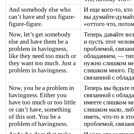
And somebody else who
И еще кого-то, кто
can’t have and you figure-
вы думайте-думайт
figure-figure.
«оттого что, потом
Now, let’s get somebody
Теперь давайте во
else and have them be a
и пусть этот челов
problem in havingness,
проблемой, связан
like they need too much or
обладанием, — тип
they want too much. Just a
нужно слишком мн
problem in havingness.
слишком много. П
связанной с облад
Now, you be a problem in
Теперь вы будьте 
havingness. Either you
связанной с облад
have too much or too little
имеете слишком мн
or can’t have, something
слишком мало, либ
of this sort. You be a
иметь, что-то в эт
problem of havingness.
проблемой, связан