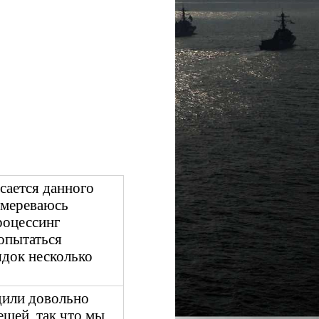
сается данного
амереваюсь
роцессинг
опытаться
ядок несколько
дили довольно
ещей, так что мы