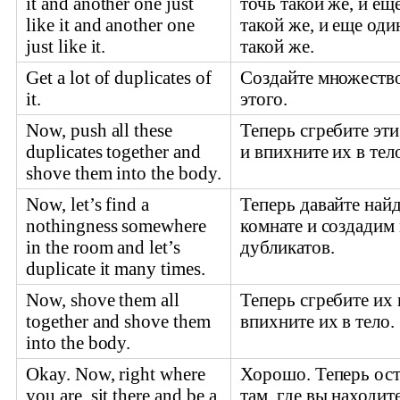
it and another one just
точь такой же, и ещ
like it and another one
такой же, и еще оди
just like it.
такой же.
Get a lot of duplicates of
Создайте множеств
it.
этого.
Now, push all these
Теперь сгребите эт
duplicates together and
и впихните их в тел
shove them into the body.
Now, let’s find a
Теперь давайте найд
nothingness somewhere
комнате и создадим
in the room and let’s
дубликатов.
duplicate it many times.
Now, shove them all
Теперь сгребите их 
together and shove them
впихните их в тело.
into the body.
Okay. Now, right where
Хорошо. Теперь ост
you are, sit there and be a
там, где вы находите