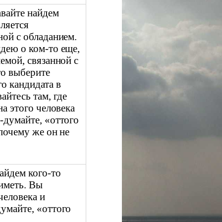
авайте найдем
вляется
ной с обладанием.
дею о ком-то еще,
емой, связанной с
то выберите
о кандидата в
айтесь там, где
на этого человека
-думайте, «оттого
 почему же он не
айдем кого-то
 иметь. Вы
человека и
умайте, «оттого