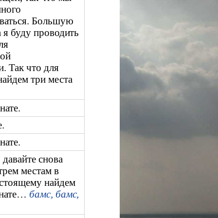
много
ваться. Большую
а я буду проводить
ля
ной
. Так что для
найдем три места
нате.
е.
нате.
 давайте снова
трем местам в
астоящему найдем
мнате…
бамс, бамс,