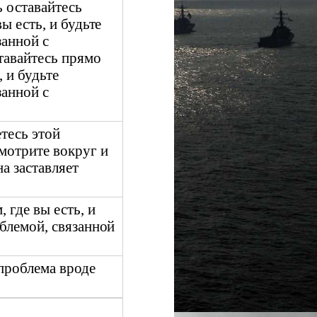
 оставайтесь
вы есть, и будьте
занной с
тавайтесь прямо
, и будьте
занной с
етесь этой
мотрите вокруг и
на заставляет
, где вы есть, и
облемой, связанной
проблема вроде