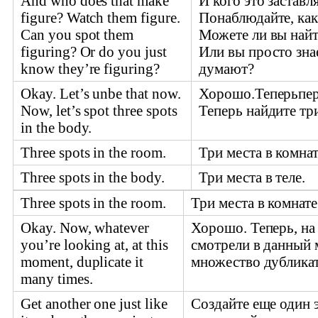
And who does that make
И кого это заставл
figure? Watch them figure.
Понаблюдайте, как
Can you spot them
Можете ли вы най
figuring? Or do you just
Или вы просто знае
know they’re figuring?
думают?
Okay. Let’s unbe that now.
Хорошо.Теперьпер
Now, let’s spot three spots
Теперь найдите три
in the body.
Three spots in the room.
Три места в комнат
Three spots in the body.
Три места в теле.
Three spots in the room.
Три места в комнате
Okay. Now, whatever
Хорошо. Теперь, на
you’re looking at, at this
смотрели в данный 
moment, duplicate it
множество дубликат
many times.
Get another one just like
Создайте еще один 