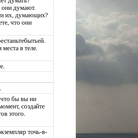
яет думать?
 они думают.
ти их, думающих?
те, что они
естаньтебытьей.
 места в теле.
е.
.
 что бы вы ни
момент, создайте
ов этого.
экземпляр точь-в-