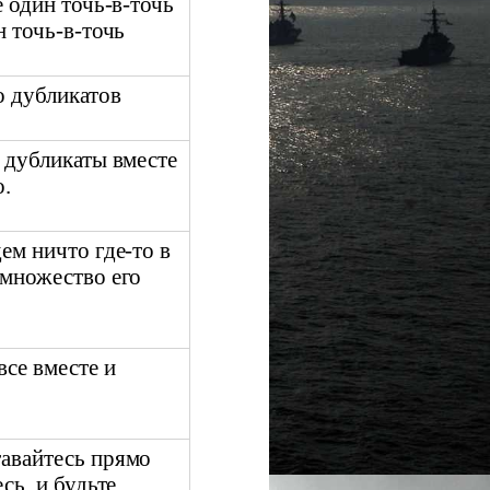
е один точь-в-точь
н точь-в-точь
о дубликатов
и дубликаты вместе
о.
ем ничто где-то в
 множество его
все вместе и
авайтесь прямо
сь, и будьте