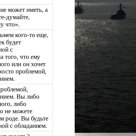
 не может иметь, а
е-думайте,
у что».
зьмем кого-то еще,
ек будет
ной с
а того, что ему
ого или он хочет
росто проблемой,
анием.
проблемой,
анием. Вы либо
ого, либо
о не можете
ом роде. Вы будьте
ной с обладанием.