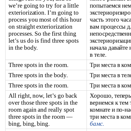
we’re going to try for a little
попытаемся не
exteriorization. I’m going to
экстериоризиро
process you most of this hour
часть этого час
on straight exteriorization
вам процессы д
processes. So the first thing
непосредствен
let’s us do is find three spots
экстериоризации
in the body.
начала давайте 
в теле.
Three spots in the room.
Три места в ком
Three spots in the body.
Три места в тел
Three spots in the room.
Три места в ком
All right, now, let’s go back
Хорошо, теперь
over those three spots in the
вернемся к тем 
room again and really spot
комнате и по-н
three spots in the room —
три места в ко
bing, bing, bing.
бамс.