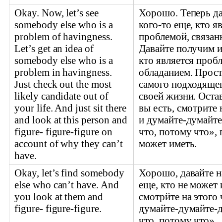
Okay. Now, let’s see
Хорошо. Теперь д
somebody else who is a
кого-то еще, кто я
problem of havingness.
проблемой, связан
Let’s get an idea of
Давайте получим и
somebody else who is a
кто является пробл
problem in havingness.
обладанием. Прос
Just check out the most
самого подходящег
likely candidate out of
своей жизни. Остав
your life. And just sit there
вы есть, смотрите 
and look at this person and
и думайте-думайте
figure- figure-figure on
что, потому что»,
account of why they can’t
может иметь.
have.
Okay, let’s find somebody
Хорошо, давайте н
else who can’t have. And
еще, кто не может
you look at them and
смотрйте на этого 
figure- figure-figure.
думайте-думайте-д
что, потому что».