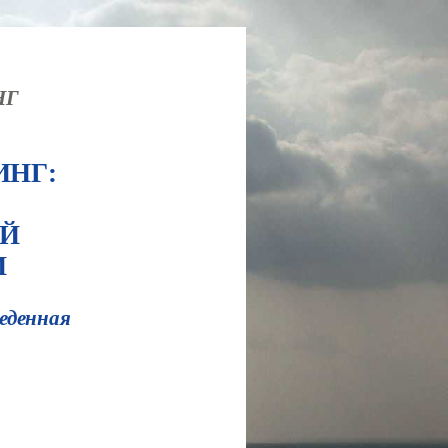
НГ
ИНГ:
Й
И
веденная