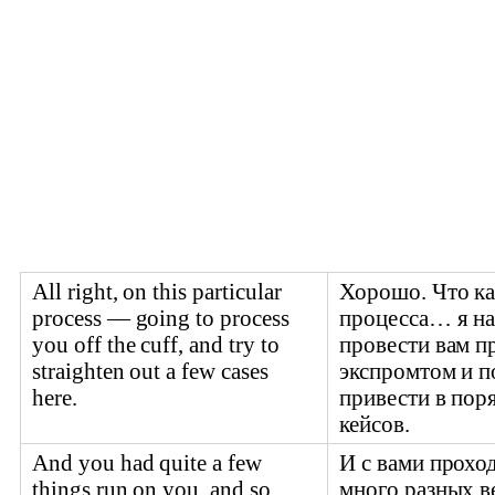
All right, on this particular
Хорошо. Что ка
process — going to process
процесса… я н
you off the cuff, and try to
провести вам п
straighten out a few cases
экспромтом и п
here.
привести в пор
кейсов.
And you had quite a few
И с вами прохо
things run on you, and so
много разных в