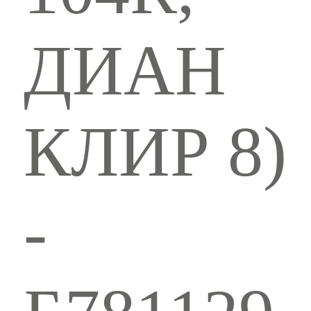
ДИАН
КЛИР 8)
-