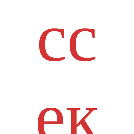
сс
ек