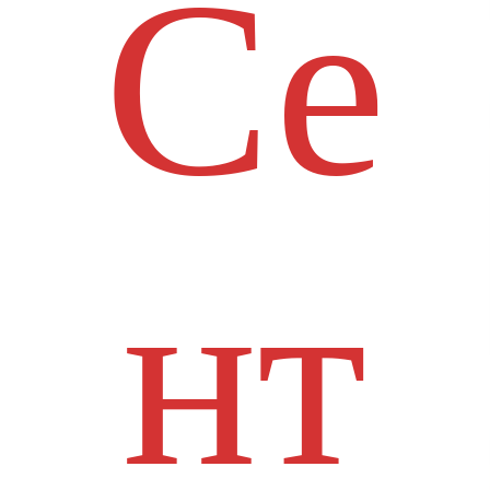
Се
нт