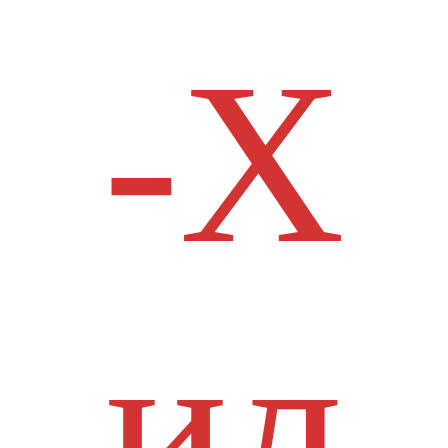
-Х
ил