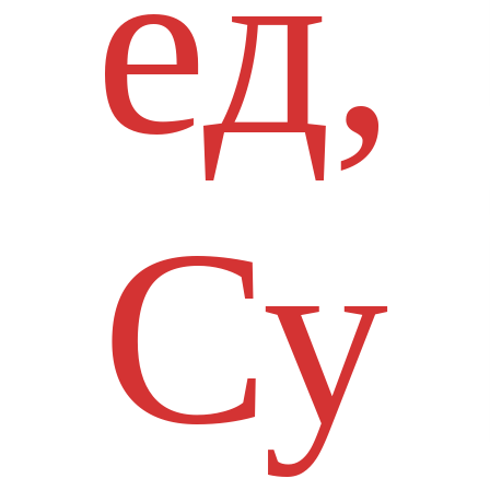
ед,
Су