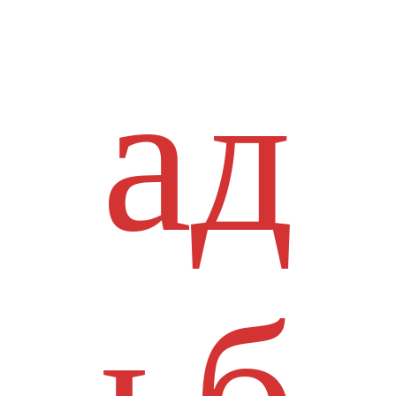
ад
ьб