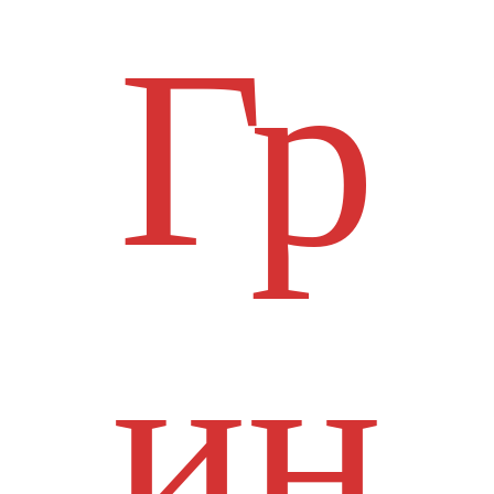
Гр
ин