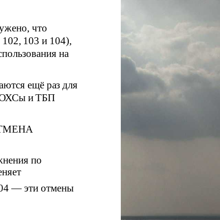
ужено, что
102, 103 и 104),
спользования на
аются ещё раз для
БОХСы и ТБП
ОТМЕНА
жнения по
еняет
104 — эти отмены