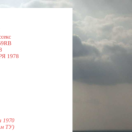
М
ссекс
69RB
8
Я 1978
 1970
им ТУ)