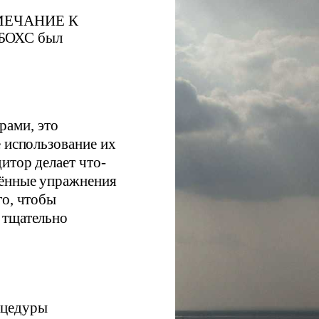
ИМЕЧАНИЕ К
 БОХС был
рами, это
е использование их
итор делает что-
дённые упражнения
го, чтобы
 тщательно
оцедуры