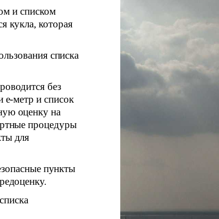
ом и списком
я кукла, которая
ользования списка
оводится без
и е-метр и список
ную оценку на
дартные процедуры
кты для
езопасные пункты
предоценку.
 списка