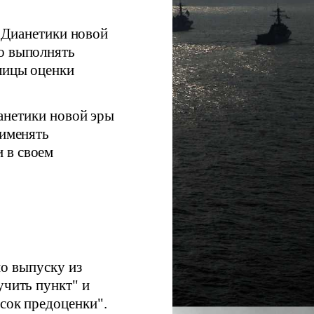
 Дианетики новой
о выполнять
лицы оценки
анетики новой эры
рименять
 в своем
е
о выпуску из
учить пункт" и
исок предоценки".