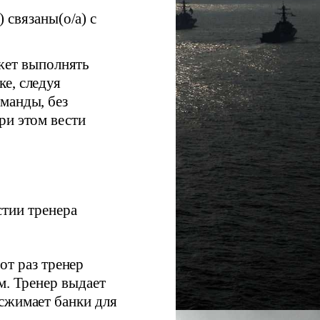
 связаны(о/а) с
ожет выполнять
е, следуя
манды, без
ри этом вести
тии тренера
от раз тренер
м. Тренер выдает
сжимает банки для