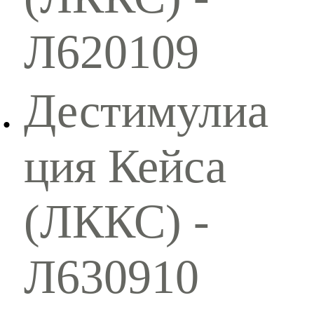
Л620109
Дестимулиа
ция Кейса
(ЛККС) -
Л630910