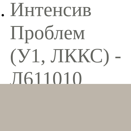
Интенсив
Проблем
(У1, ЛККС) -
Л611010
Конкретные
Составляющ