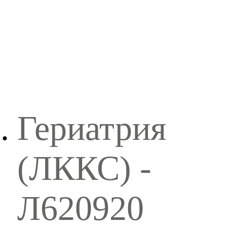
Гериатрия
(ЛККС) -
Л620920