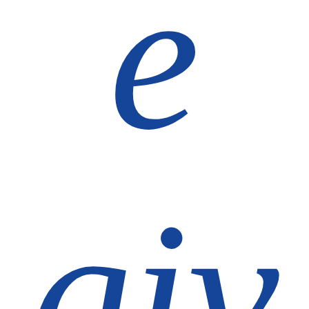
e
giv