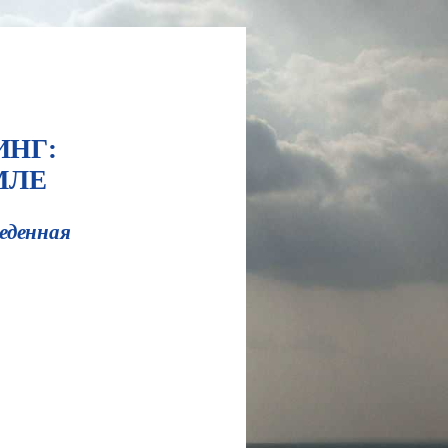
ИНГ:
МЛЕ
веденная