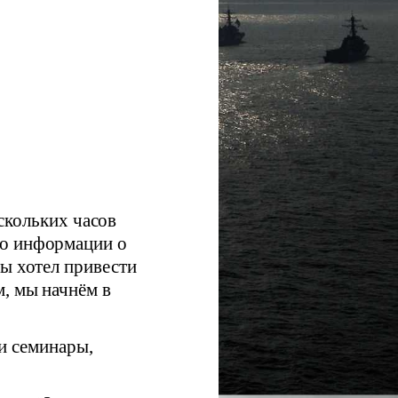
скольких часов
го информации о
бы хотел привести
м, мы начнём в
и семинары,