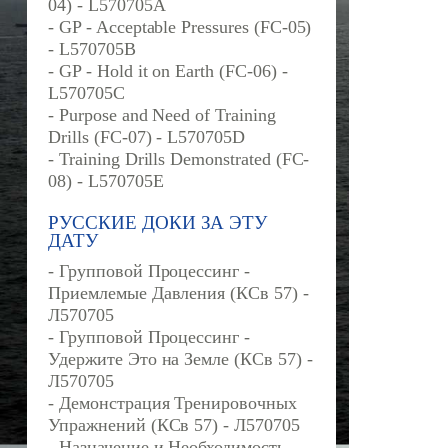
04) - L570705A
- GP - Acceptable Pressures (FC-05)
- L570705B
- GP - Hold it on Earth (FC-06) -
L570705C
- Purpose and Need of Training
Drills (FC-07) - L570705D
- Training Drills Demonstrated (FC-
08) - L570705E
РУССКИЕ ДОКИ ЗА ЭТУ
ДАТУ
- Групповой Процессинг -
Приемлемые Давления (КСв 57) -
Л570705
- Групповой Процессинг -
Удержите Это на Земле (КСв 57) -
Л570705
- Демонстрация Тренировочных
Упражнений (КСв 57) - Л570705
- Назначение и Необходимость