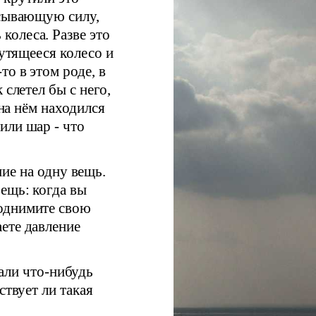
асывающую силу,
олеса. Разве это
рутящееся колесо и
то в этом роде, в
 слетел бы с него,
 на нём находился
или шар - что
ие на одну вещь.
ещь: когда вы
однимите свою
ете давление
али что-нибудь
ствует ли такая