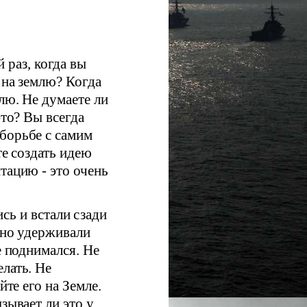
 раз, когда вы
 на землю? Когда
лю. Не думаете ли
-то? Вы всегда
борьбе с самим
те создать идею
тацию - это очень
сь и встали сзади
льно удерживали
е поднимался. Не
лать. Не
йте его на Земле.
зывает ли это у