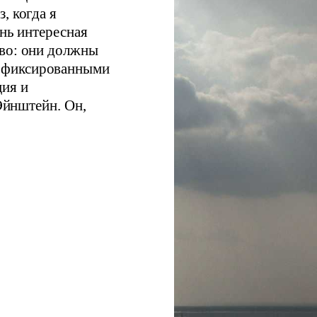
, когда я
ень интересная
ово: они должны
 фиксированными
ция и
 Эйнштейн. Он,