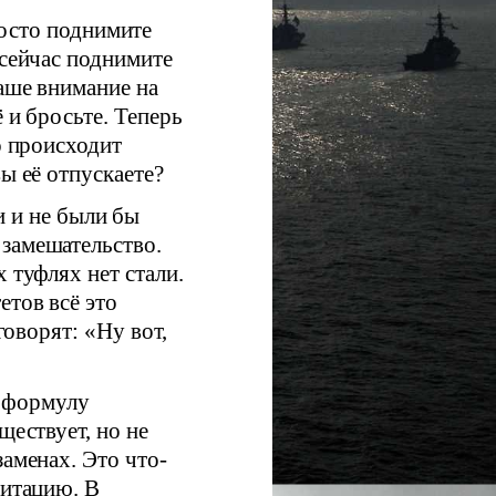
росто поднимите
 сейчас поднимите
ваше внимание на
 и бросьте. Теперь
о происходит
ы её отпускаете?
и и не были бы
замешательство.
 туфлях нет стали.
етов всё это
говорят: «Ну вот,
л формулу
ществует, но не
заменах. Это что-
витацию. В