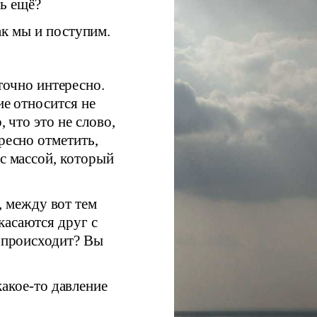
ть ещё?
к мы и поступим.
?
точно интересно.
ие относится не
, что это не слово,
ресно отметить,
 с массой, который
ь, между вот тем
касаются друг с
ь происходит? Вы
какое-то давление