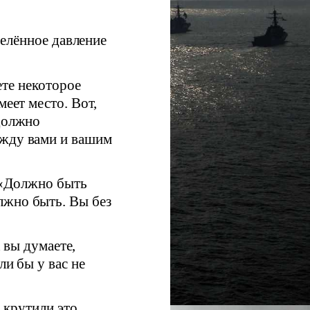
елённое давление
те некоторое
меет место. Вот,
 должно
ежду вами и вашим
 «Должно быть
лжно быть. Вы без
 вы думаете,
ли бы у вас не
 крутили это