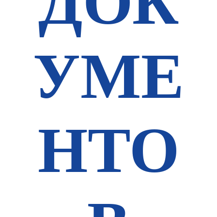
ДОК
УМЕ
НТО