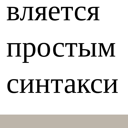
вляется
простым
синтакси
сом,