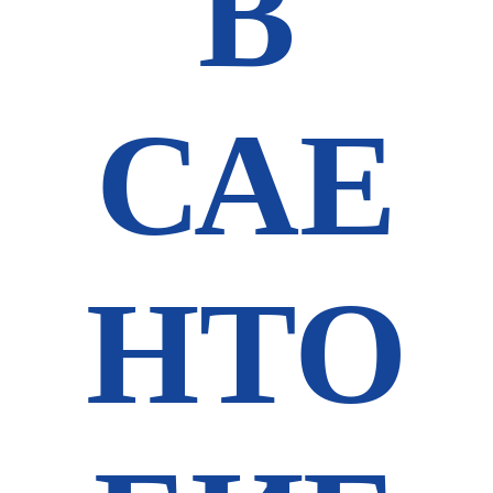
В
САЕ
НТО