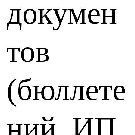
докумен
тов
(бюллете
ний, ИП,