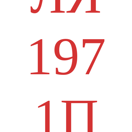
197
1П