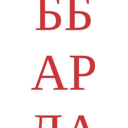
ББ
АР