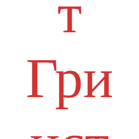
т
Гри