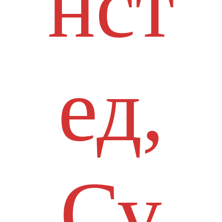
нст
ед,
Су