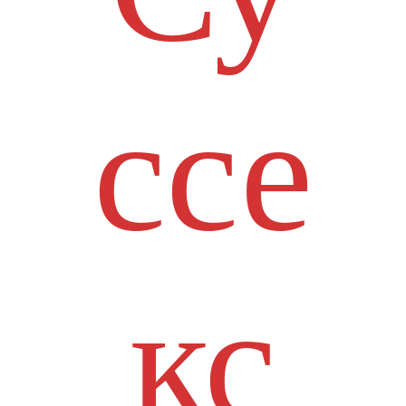
ссе
кс