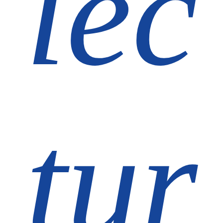
lec
tur