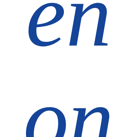
en
on