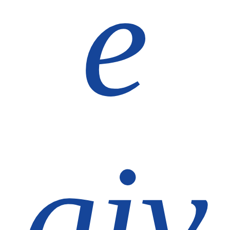
e
giv