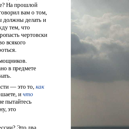
те? На прошлой
говорил вам о том,
ы должны делать и
жду тем, что
пропасть чертовски
во всякого
роться.
омощников.
но в предмете
ать.
асти — это то,
как
ршаете, и
что
 не пытайтесь
ну, это
ессии? Это два