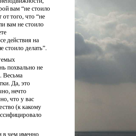
ь неподвижности,
рой вам “не стоило
 от того, что “не
ли вам не стоило
ете
се действия на
не стоило делать”.
нуемых
нь похвально не
. Весьма
ки. Да, это
чно, нечто
о, что у вас
ество (к какому
ассифицировало
 и в чем именно