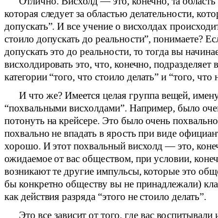
Отлично. Висхолд — это, конечно, та област
которая следует за областью делательности, кото
допускать”. И все учение о висхолдах происходит
стоило допускать до реальности”, понимаете? Ес
допускать это до реальности, то тогда вы начина
висхолдировать это, что, конечно, подразделяет в
категории “того, что стоило делать” и “того, что 
И что же? Имеется целая группа вещей, име
“похвальными висхолдами”. Например, было оче
потонуть на крейсере. Это было очень похвально
похвально не впадать в ярость при виде официант
хорошо. И этот похвальный висхолд — это, коне
ожидаемое от вас обществом, при условии, конечн
возникают те другие импульсы, которые это общ
бы конкретно обществу вы не принадлежали) кл
как действия разряда “этого не стоило делать”.
Это все зависит от того, где вас воспитывали