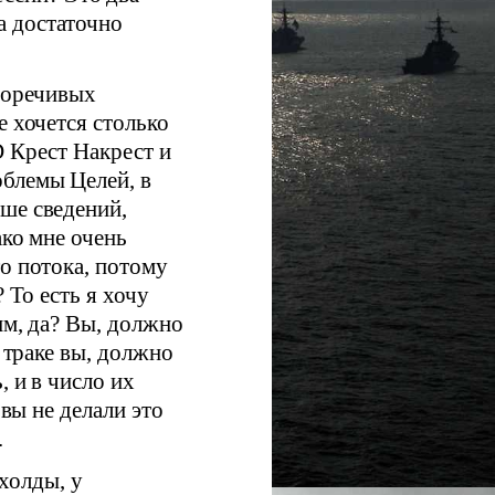
а достаточно
воречивых
е хочется столько
D Крест Накрест и
облемы Целей, в
ше сведений,
ако мне очень
о потока, потому
 То есть я хочу
им, да? Вы, должно
а траке вы, должно
, и в число их
 вы не делали это
.
схолды, у