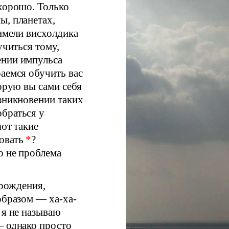
 хорошо. Только
ы, планетах,
 имели висхолдика
учиться тому,
ении импульса
аемся обучить вас
торую вы сами себя
озникновении таких
браться у
ают такие
ровать
*
?
о не проблема
 рождения,
образом — ха-ха-
 я не называю
— однако просто