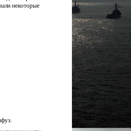
овали некоторые
нфуз.