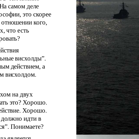
 На самом деле
ософии, это скорее
 отношении кого,
х, что есть
ровать?
ействия
льные висхолды”.
ным действием, а
ым висхолдом.
рхом на двух
ать это? Хорошо.
ействие. Хорошо.
о должно идти в
тся”. Понимаете?
да является