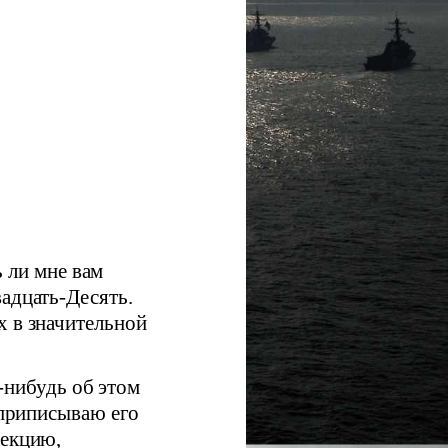
ь ли мне вам
адцать-Десять.
х в значительной
а-нибудь об этом
 приписываю его
лекцию,