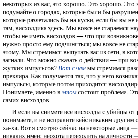
некоторых из вас, это хорошо. Это хорошо. Это
подумайте о городах, которые были бы разрушен
которые разлетались бы на куски, если бы вы не
там, висхолдика здесь. Мы вовсе не стараемся на
чтобы не иметь висхолдов — что при возникнов
нужно просто ему подчиняться; мы вовсе не стар
этому. Мы стремимся выпутать вас из сети, в ко
загнали. Что можно сказать о действии — при в
жутких импульсов?
Вот с чем
мы стремимся разо
преклира. Как получается так, что у него возник
импульсы, которые потом приходится висхолди
Понимаете, именно в
этом
состоит проблема. Эт
самих висхолдов.
И если вы снимете все висхолды с убийцы от
понимаете, и не исправите кейс никаким другим 
ха-ха. Вот я смотрю сейчас на некоторые лица —
никаких имен; неохота переходить на личности 