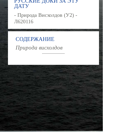
РУССКИЕ ДОКИ ЗА ЭТУ
ДАТУ
- Природа Висхолдов (У2) -
Л620116
СОДЕРЖАНИЕ
Природа висхолдов