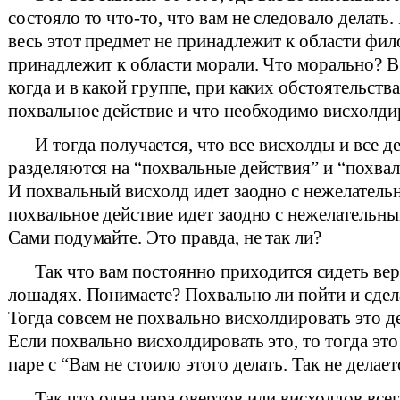
состояло то что-то, что вам не следовало делать.
весь этот предмет не принадлежит к области фил
принадлежит к области морали. Что морально? В
когда и в какой группе, при каких обстоятельства
похвальное действие и что необходимо висхолди
И тогда получается, что все висхолды и все д
разделяются на “похвальные действия” и “похва
И похвальный висхолд идет заодно с нежелатель
похвальное действие идет заодно с нежелательн
Сами подумайте. Это правда, не так ли?
Так что вам постоянно приходится сидеть ве
лошадях. Понимаете? Похвально ли пойти и сдел
Тогда совсем не похвально висхолдировать это д
Если похвально висхолдировать это, то тогда эт
паре с “Вам не стоило этого делать. Так не делае
Так что одна пара овертов или висхолдов всег