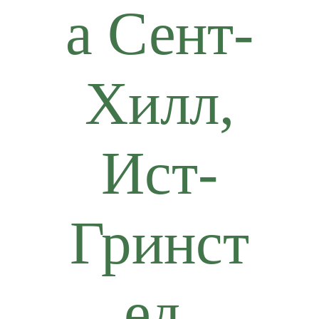
а Сент-
Хилл,
Ист-
Гринст
ед,