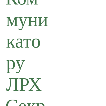
муни
като
ру
ЛРХ
Секр