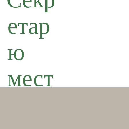
етар
ю
мест
ного