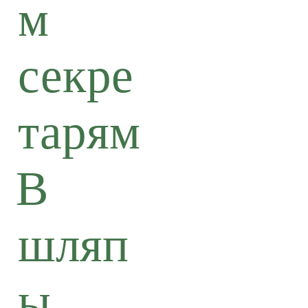
м
секре
тарям
В
шляп
ы