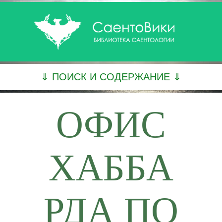
⇓ ПОИСК И СОДЕРЖАНИЕ ⇓
ОФИС
ХАББА
РДА ПО