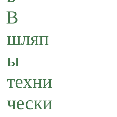
В
шляп
ы
техни
чески