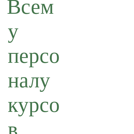
Всем
у
персо
налу
курсо
в