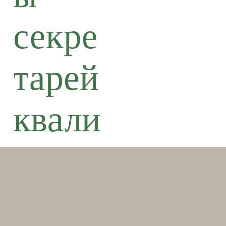
секре
тарей
квали
фика
ции