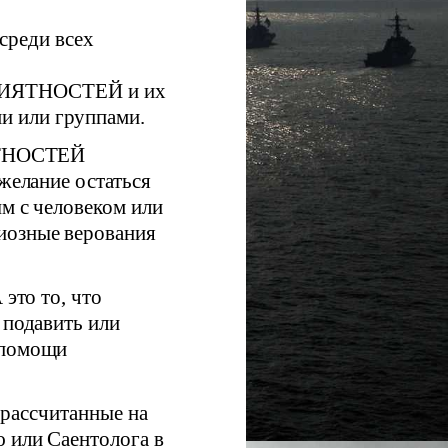
среди всех
ЯТНОСТЕЙ и их
и или группами.
ТНОСТЕЙ
 желание остаться
ым с человеком или
иозные верования
о то, что
 подавить или
 помощи
ассчитанные на
 или Саентолога в