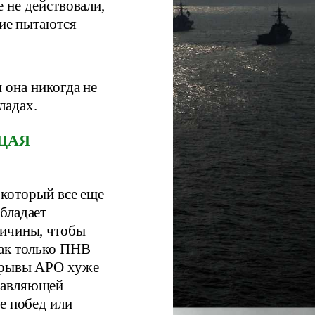
 не действовали,
гие пытаются
 она никогда не
ладах.
ЩАЯ
 который все еще
бладает
личины, чтобы
как только ПНВ
азрывы АРО хуже
давляющей
е побед или