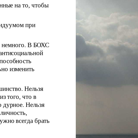
нные на то, чтобы
видуумом при
х немного. В БОХС
 антисоциальной
способность
ьно изменить
инство. Нельзя
из того, что в
о дурное. Нельзя
 личность,
ужно всегда брать