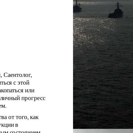
, Саентолог,
ться с этой
акопаться или
о личный прогресс
ем.
а от того, как
укции в
ным состоянием.