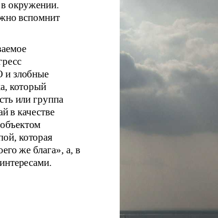
 в окружении.
ожно вспомнит
ваемое
гресс
О и злобные
а, который
сть или группа
ай в качестве
 объектом
ой, которая
его же блага», а, в
интересами.