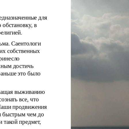
едназначенные для
 обстановку, в
религией.
ьма. Саентологи
оих собственных
ринесло
жным достичь
раньше это было
ечащая выживанию
ознать все, что
 Наши продвижения
и быстрым чем до
 такой предмет,