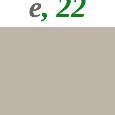
е
, 22
«ПО
ЧЕ