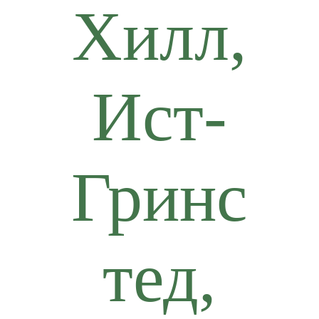
Хилл,
Ист-
Гринс
тед,