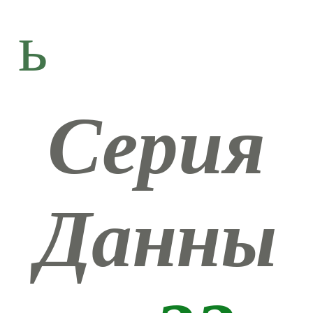
ь
Серия
Данны