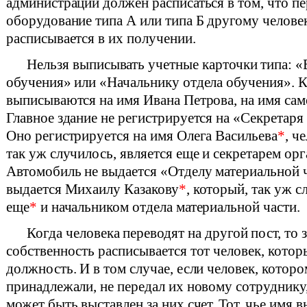
администрации должен расписаться в том, что пе
оборудование типа А или типа Б другому челове
расписывается в их получении.
Нельзя выписывать учетные карточки типа: 
обучения» или «Начальнику отдела обучения». 
выписываются на имя Ивана Петрова, на имя сам
Главное здание не регистрируется на «Секретаря
Оно регистрируется на имя Олега Васильева
*
, ч
так уж случилось, является еще и секретарем орг
Автомобиль не выдается «Отделу материальной 
выдается Михаилу Казакову
*
, который, так уж с
еще
*
и начальником отдела материальной части.
Когда человека переводят на другой пост, то з
собственность расписывается тот человек, котор
должность. И в том случае, если человек, котор
принадлежали, не передал их новому сотруднику
может быть выставлен за них счет. Тот, чье имя 