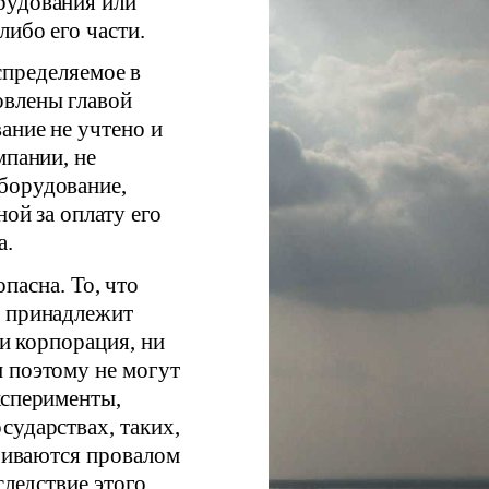
рудования или
ибо его части.
спределяемое в
овлены главой
ание не учтено и
мпании, не
борудование,
ой за оплату его
а.
пасна. То, что
е принадлежит
ни корпорация, ни
 поэтому не могут
ксперименты,
сударствах, таких,
нчиваются провалом
следствие этого