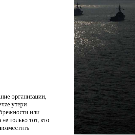
ание организации,
учае утери
ебрежности или
а не только тот, кто
 возместить