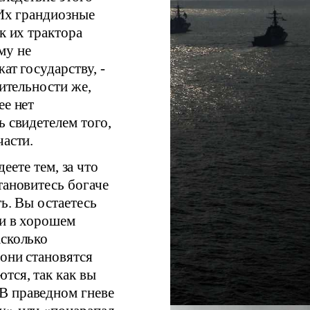
 Их грандиозные
к их трактора
му не
ат государству, -
вительности же,
ее нет
ь свидетелем того,
части.
еете тем, за что
тановитесь богаче
ть. Вы остаетесь
щи в хорошем
асколько
 они становятся
тся, так как вы
В праведном гневе