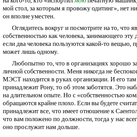
на кого-то, кто «испортил
мою
печатную машинку
мой стол, за которым я провожу одитинг», нет н
он вполне уместен.
Оглядитесь вокруг и посмотрите на то, что я
собственностью как человека, занимающего эту
если два человека пользуются какой-то вещью, 
может лишь одному.
Любопытно то, что в организациях хорошо за
личной собственности. Меня никогда не беспокои
МЭСТ находится в руках организации. И его там 
принадлежит Рону, то об этом заботятся. Это на
на длительном опыте. Но с «собственностью ко
обращаются крайне плохо. Если вы будете считат
принадлежит все, что имеет отношение к Саентоло
что вам положено по должности, тогда у нас все
оно прослужит нам дольше.