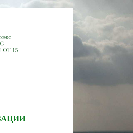
М
ссекс
ХС
 ОТ 15
ЗАЦИИ