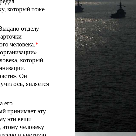
редал
ку, который тоже
«Выдано отделу
Карточки
ого человека.
*
 организации».
еловека, который,
анизации.
части». Он
лучилось, является
а его
ый принимает эту
ому эти вещи
, этому человеку
внесено в учетную