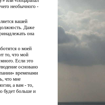
» или «поцарапал
ичего необычного -
вляется вашей
 должность. Даже
принадлежать она
ботятся о моей
т то, что мой
много. Если это
блюдение основано
мпании» временами
ь, что мне
гии, а вам - то,
го будет больше и