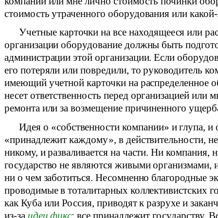
компании или мне лично стоимость починки обо
стоимость утраченного оборудования или какой-л
Учетные карточки на все находящееся или ра
организации оборудование должны быть подгот
администрации этой организации. Если оборудов
его потеряли или повредили, то руководитель ко
имеющий учетной карточки на распределенное о
несет ответственность перед организацией или мн
ремонта или за возмещение причиненного ущерб
Идея о «собственности компании» и глупа, и о
«принадлежит каждому», в действительности, н
никому, и разваливается на части. Ни компания, 
государство не являются живыми организмами, и
ни о чем заботиться. Несомненно благородные э
проводимые в тоталитарных коллективистских го
как Куба или Россия, приводят к разрухе и зака
из-за
идеи фикс
: все принадлежит государству. В