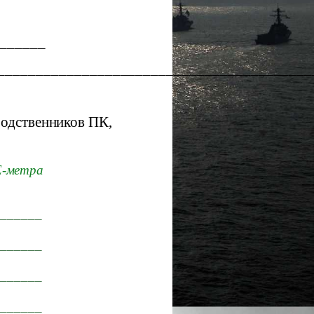
______
_________________________________________
 родственников ПК,
E-метра
_______
_______
_______
_______