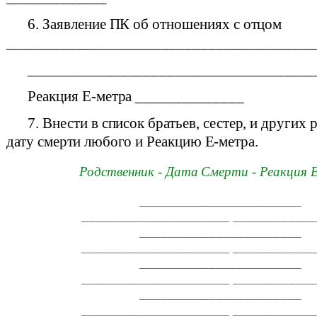
6. Заявление ПК об отношениях с отцом
________________________________________
_____________________________________
Реакция E-метра ______________
7. Внести в список братьев, сестер, и других
дату смерти любого и Реакцию E-метра.
Родственник - Дата Смерти - Реакция 
_______________________
_____________________ ___________
_______________________
_____________________ ___________
_______________________
_____________________ ___________
_______________________
_____________________ ___________