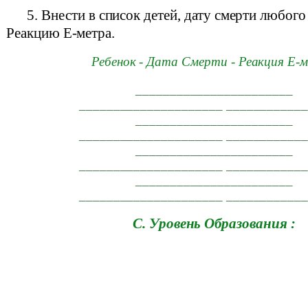
5. Внести в список детей, дату смерти любого
Реакцию E-метра.
Ребенок - Дата Смерти - Реакция E-
_______________________
_____________________ ___________
_______________________
_____________________ ___________
_______________________
_____________________ ___________
_______________________
_____________________ ___________
C.
Уровень Образования :