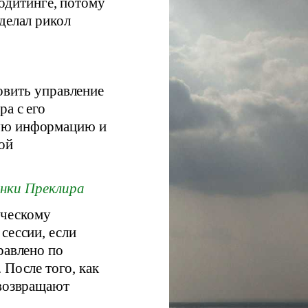
 одитинге, потому
делал рикол
овить управление
а с его
мую информацию и
ой
нки Преклира
ическому
сессии, если
равлено по
 После того, как
 возвращают