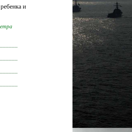
 ребенка и
метра
_______
_______
_______
_______