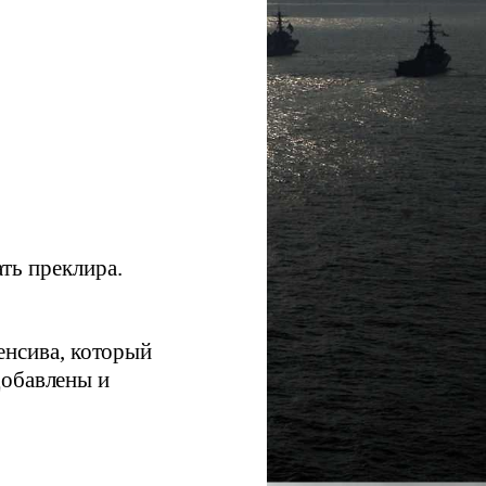
ть преклира.
енсива, который
добавлены и