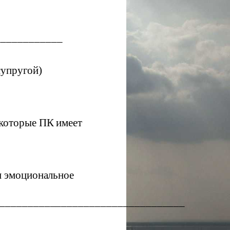
____________
супругой)
 которые ПК имеет
 и эмоциональное
_________________________________