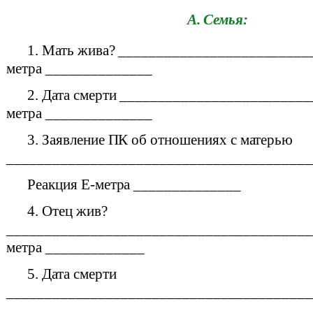
A.
Семья:
1. Мать жива? _________________________
метра ______________
2. Дата смерти _________________________
метра ______________
3. Заявление ПК об отношениях с матерью
________________________________________
Реакция E-метра ______________
4. Отец жив?
_________________________________________
метра _____________
5. Дата смерти
_________________________________________
_____________