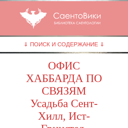
⇓ ПОИСК И СОДЕРЖАНИЕ ⇓
ОФИС
ХАББАРДА ПО
СВЯЗЯМ
Усадьба Сент-
Хилл, Ист-