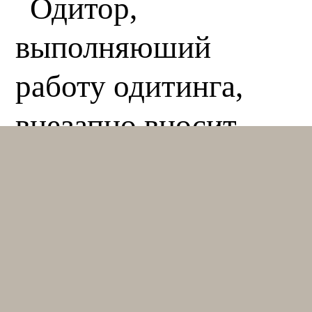
Одитор,
выполняюший
работу одитинга,
внезапно вносит
произвольность
типа: «У пк сейчас
есть заряд горя, и
поэтому у него