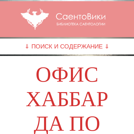
⇓ ПОИСК И СОДЕРЖАНИЕ ⇓
ОФИС
ХАББАР
ДА ПО