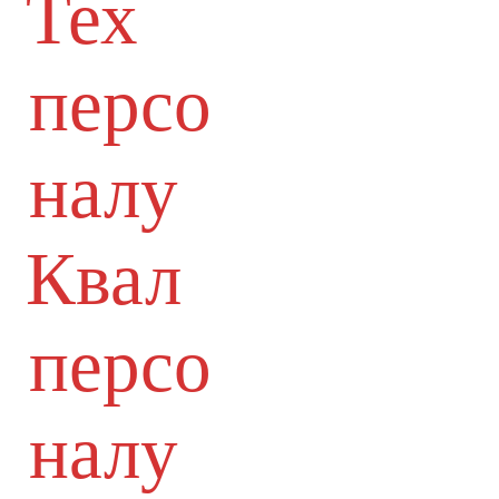
Тех
персо
налу
Квал
персо
налу