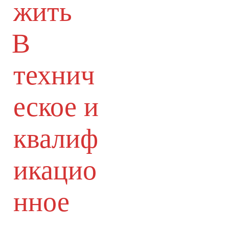
жить
В
технич
еское и
квалиф
икацио
нное