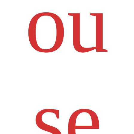
ou
se