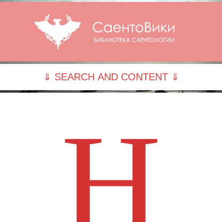
⇓ SEARCH AND CONTENT ⇓
H