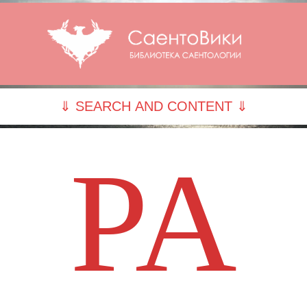
⇓ SEARCH AND CONTENT ⇓
PA